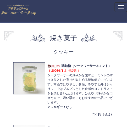
Tog
nav
焼き菓子
クッキー
琥珀糖（シークワーサー＆ミント）
［ 2026/8/1 より販売 ］
シークワーサーの爽やかな酸味と、ミントのす
っきりとした香りが楽しめる琥珀糖でございま
す。常温ではやさしい食感、冷やすと外はシャ
リッ、中はプルプルとした食感のコントラスト
をお楽しみいただけます。ひんやり爽やかな口
当たりで、暑い季節にもおすすめの一品でござ
います。
アレルギー：
なし
750 円（税込）