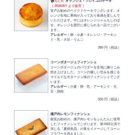
オランジュ・ソレイユのケーキ
［ 2026/8/1 より販売 ］
室戸お勧めのベイクドケーキでございます。オ
レンジ生地に果肉が入っており食感を楽しんで
いただけます。中にはオレンジジャムもしのば
せ、オレンジを贅沢に感じられる一品でござい
ます。
アレルギー：
卵・小麦・オレンジ・アーモン
ド・乳・大豆・りんご
380 円（税込）
コーンポタージュフィナンシェ
コーンポタージュのパウダーを生地に練りこみ
焼き上げました。コーンの優しい甘みを感じる
マイルドなポタージュ味のフィナンシェでござ
います。
アレルギー：
小麦・卵・乳・アーモンド・大
豆・鶏肉
330 円（税込）
瀬戸内レモンフィナンシェ
能見お勧めの、瀬戸内レモンをふんだんに使用
したフィナンシェでございます。第16回公演で
演じる「夏樹焦恋」の青をイメージしてコーン
フラワーを添えました。