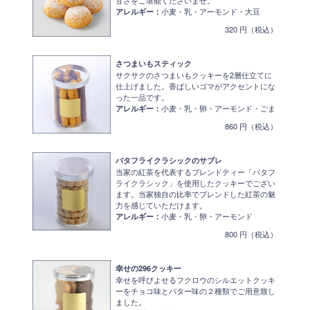
アレルギー：
小麦・乳・アーモンド・大豆
320 円（税込）
さつまいもスティック
サクサクのさつまいもクッキーを2層仕立てに
仕上げました。香ばしいゴマがアクセントにな
った一品です。
アレルギー：
小麦・乳・卵・アーモンド・ごま
860 円（税込）
バタフライクラシックのサブレ
当家の紅茶を代表するブレンドティー「バタフ
ライクラシック」を使用したクッキーでござい
ます。当家独自の比率でブレンドした紅茶の魅
力を感じていただけます。
アレルギー：
小麦・乳・卵・アーモンド
800 円（税込）
幸せの296クッキー
幸せを呼びよせるフクロウのシルエットクッキ
ーをチョコ味とバター味の２種類でご用意致し
ました。