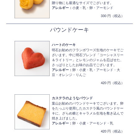
贈り物にも最適なサイズでございます。
アレルギー：
小麦・乳・卵・アーモンド
330 円（税込）
パウンドケーキ
ハートのケーキ
明石お勧めのフランボワーズ生地のケーキでご
ざいます。中に明石ブレンド「コーシャスリー
＆ライトリー」とレモンのジャムを忍ばせた、
さっぱりとしたお味のお品でございます。
アレルギー：
卵・小麦・乳・アーモンド・大
豆・オレンジ・りんご
420 円（税込）
カステラのようなパウンド
葉山お勧めのパウンドケーキでございます。卵
をたっぷり使用したカステラ風のパウンドケー
キに、ざらめ糖とキャラメル生地を敷き込んで
焼き上げました。
アレルギー：
卵・小麦・アーモンド・乳
420 円（税込）